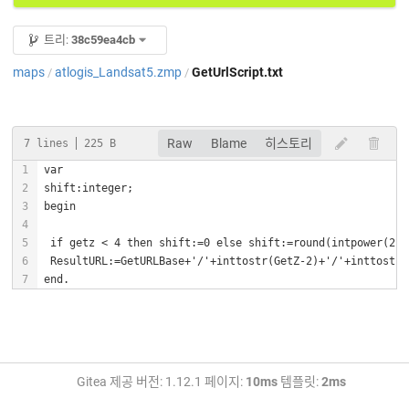
트리:
38c59ea4cb
maps
atlogis_Landsat5.zmp
GetUrlScript.txt
/
/
Raw
Blame
히스토리
7 lines
225 B
end.
Gitea 제공 버전: 1.12.1 페이지:
10ms
템플릿:
2ms