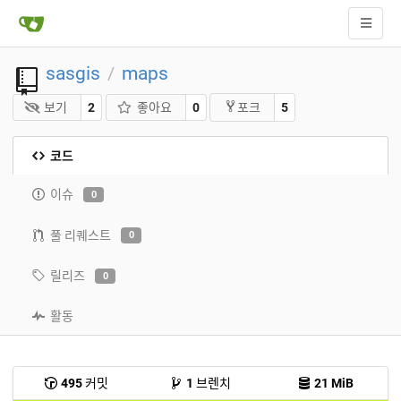
sasgis
maps
/
보기
2
좋아요
0
5
포크
코드
이슈
0
풀 리퀘스트
0
릴리즈
0
활동
495
커밋
1
브렌치
21 MiB