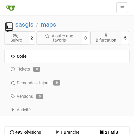
sasgis
maps
/
Ajouter aux
2
0
5
Suivre
favoris
Bifurcation
Code
Tickets
0
Demandes d'ajout
0
Versions
0
Activité
495
Révisions
1
Branche
21 MiB