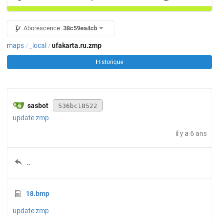
Aborescence:
38c59ea4cb
maps
_local
ufakarta.ru.zmp
/
/
Historique
sasbot
536bc18522
update zmp
il y a 6 ans
..
18.bmp
update zmp