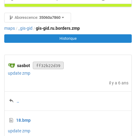
Aborescence:
35060a7860
maps
_gis-gid
gis-gid.ru.borders.zmp
/
/
Historique
sasbot
ff32b22d39
update zmp
il y a 6 ans
..
18.bmp
update zmp