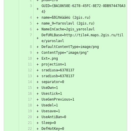
GUID={BA18658E-6278-45FC-8E72-0DB974470A3
DefURLBase=http://tile4.maps.2gis.ru/til