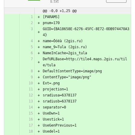
s.txt
@@ -0,0 +1,25 @@
GUID={BA18658E-6276-45FC-8E72-0DB974470A3
DefURLBase=http://tile4.maps.2gis.ru/til