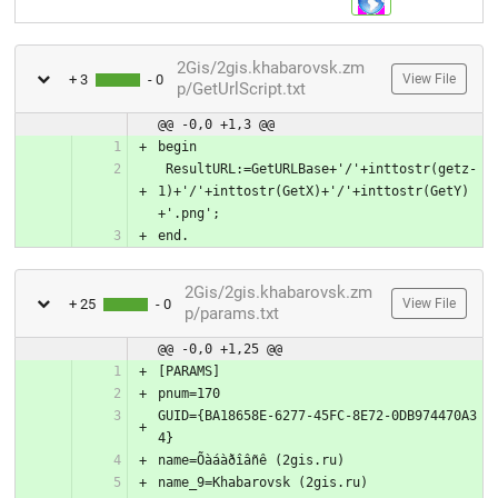
2Gis/2gis.khabarovsk.zm
+ 3
- 0
View File
p/GetUrlScript.txt
@@ -0,0 +1,3 @@
 ResultURL:=GetURLBase+'/'+inttostr(getz-
1)+'/'+inttostr(GetX)+'/'+inttostr(GetY)
end.
2Gis/2gis.khabarovsk.zm
+ 25
- 0
View File
p/params.txt
@@ -0,0 +1,25 @@
GUID={BA18658E-6277-45FC-8E72-0DB974470A3