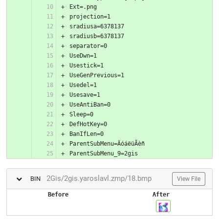
2Gis/2gis.yaroslavl.zmp/18.bmp
BIN
View File
Before
After