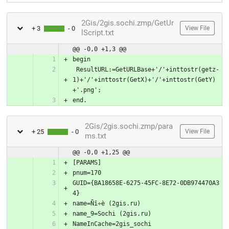
2Gis/2gis.sochi.zmp/GetUr
+ 3
- 0
View File
lScript.txt
@@ -0,0 +1,3 @@
 ResultURL:=GetURLBase+'/'+inttostr(getz-
1)+'/'+inttostr(GetX)+'/'+inttostr(GetY)
end.
2Gis/2gis.sochi.zmp/para
+ 25
- 0
View File
ms.txt
@@ -0,0 +1,25 @@
GUID={BA18658E-6275-45FC-8E72-0DB974470A3