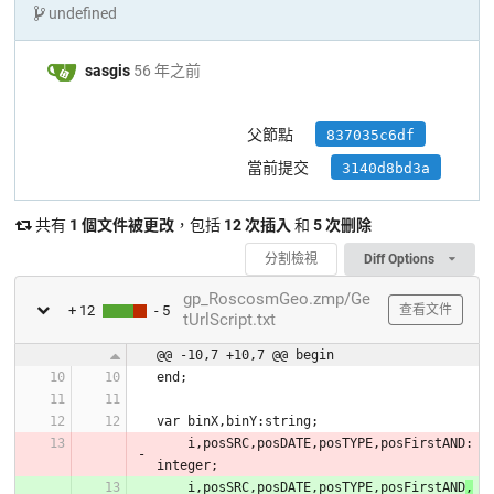
undefined
sasgis
56 年之前
父節點
837035c6df
當前提交
3140d8bd3a
共有
1 個文件被更改
，包括
12 次插入
和
5 次删除
分割檢視
Diff Options
gp_RoscosmGeo.zmp/Ge
+ 12
- 5
查看文件
tUrlScript.txt
@@ -10,7 +10,7 @@ begin
    i,posSRC,posDATE,posTYPE,posFirstAND:
    i,posSRC,posDATE,posTYPE,posFirstAND
,