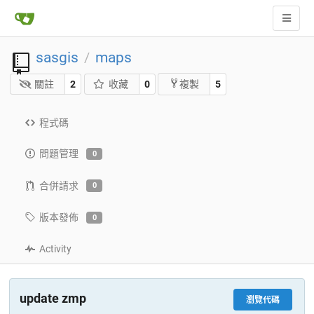
sasgis
maps
/
關註
2
收藏
0
5
複製
程式碼
問題管理
0
合併請求
0
版本發佈
0
Activity
update zmp
瀏覽代碼